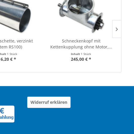
chette, verzinkt
Schneckenkopf mit
stem RS100)
Kettenkupplung ohne Motor,...
Sch
nhalt
1 Stück
Inhalt
1 Stück
16,20 € *
245,00 € *
Widerruf erklären