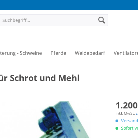
terung - Schweine
Pferde
Weidebedarf
Ventilator
ür Schrot und Mehl
1.200
inkl. MwSt.
z
Versandk
Sofort v