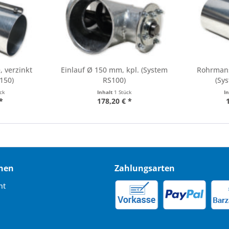
 verzinkt
Einlauf Ø 150 mm, kpl. (System
Rohrmans
150)
RS100)
(Sy
ück
Inhalt
1 Stück
I
*
178,20 € *
nen
Zahlungsarten
ht