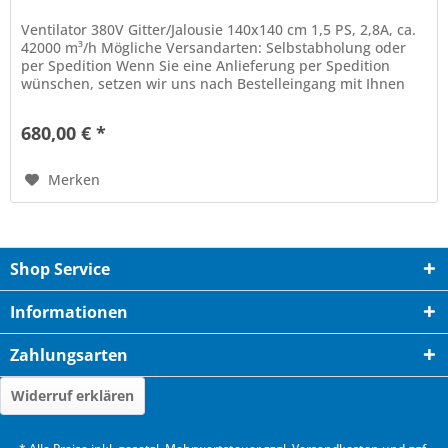
Ventilator 380V Gitter/Jalousie 140x140 cm 1,5 PS, 2,8A, ca.
42000 m³/h Mögliche Versandarten: Selbstabholung oder
per Spedition Wenn Sie eine Anlieferung per Spedition
wünschen, setzen wir uns nach Bestelleingang mit Ihnen
in...
680,00 € *
Merken
Shop Service
Informationen
Zahlungsarten
Widerruf erklären