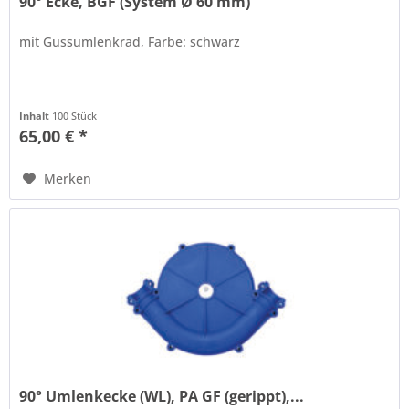
90° Ecke, BGF (System Ø 60 mm)
mit Gussumlenkrad, Farbe: schwarz
Inhalt
100 Stück
65,00 € *
Merken
90° Umlenkecke (WL), PA GF (gerippt),...