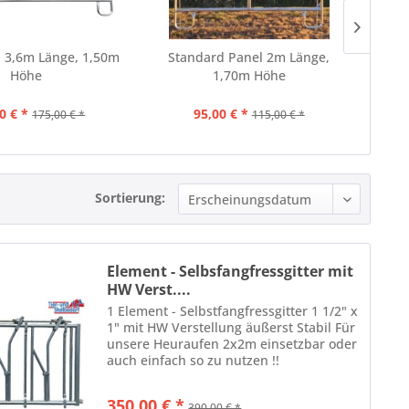
 3,6m Länge, 1,50m
Standard Panel 2m Länge,
Höhe
1,70m Höhe
0 € *
95,00 € *
175,00 € *
115,00 € *
Sortierung:
Element - Selbsfangfressgitter mit
HW Verst....
1 Element - Selbstfangfressgitter 1 1/2" x
1" mit HW Verstellung äußerst Stabil Für
unsere Heuraufen 2x2m einsetzbar oder
auch einfach so zu nutzen !!
350,00 € *
390,00 € *