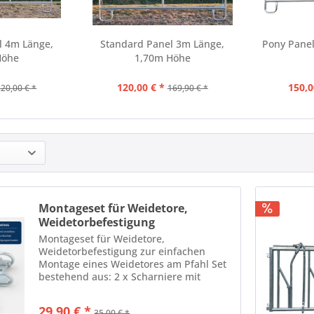
l 4m Länge,
Standard Panel 3m Länge,
Pony Panel
Höhe
1,70m Höhe
120,00 € *
150,0
220,00 € *
169,90 € *
Montageset für Weidetore,
Weidetorbefestigung
Montageset für Weidetore,
Weidetorbefestigung zur einfachen
Montage eines Weidetores am Pfahl Set
bestehend aus: 2 x Scharniere mit
Augenschraube 1 x Riegelverschluss 6 x
Holzschrauben
29,90 € *
35,00 € *