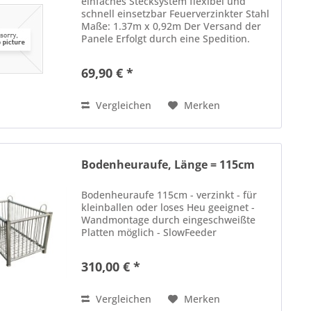
einfaches Stecksystem flexibel und
schnell einsetzbar Feuerverzinkter Stahl
Maße: 1.37m x 0,92m Der Versand der
Panele Erfolgt durch eine Spedition.
Selbstabholung ist selbstverständlich
auch möglich. Versand - Per Spedition
69,90 € *
Gruppe 1
Vergleichen
Merken
Bodenheuraufe, Länge = 115cm
Bodenheuraufe 115cm - verzinkt - für
kleinballen oder loses Heu geeignet -
Wandmontage durch eingeschweißte
Platten möglich - SlowFeeder
310,00 € *
Vergleichen
Merken