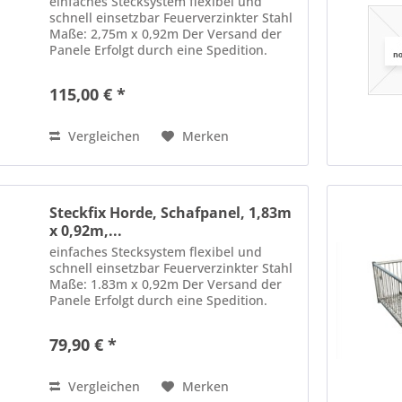
einfaches Stecksystem flexibel und
schnell einsetzbar Feuerverzinkter Stahl
Maße: 2,75m x 0,92m Der Versand der
Panele Erfolgt durch eine Spedition.
Selbstabholung ist selbstverständlich
auch möglich. Versand - Per Spedition
115,00 € *
Gruppe 1
Vergleichen
Merken
Steckfix Horde, Schafpanel, 1,83m
x 0,92m,...
einfaches Stecksystem flexibel und
schnell einsetzbar Feuerverzinkter Stahl
Maße: 1.83m x 0,92m Der Versand der
Panele Erfolgt durch eine Spedition.
Selbstabholung ist selbstverständlich
auch möglich. Versand - Per Spedition
79,90 € *
Gruppe 1
Vergleichen
Merken