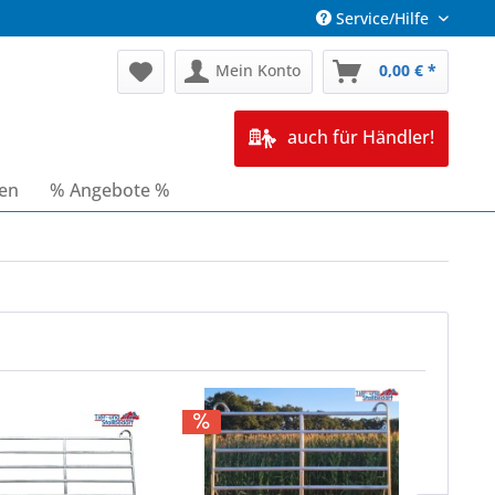
Service/Hilfe
Mein Konto
0,00 € *
auch für Händler!
ren
% Angebote %