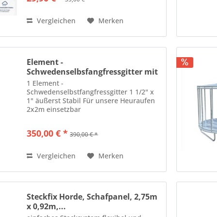
Vergleichen
Merken
Element -
Schwedenselbsfangfressgitter mit
HW...
1 Element -
Schwedenselbstfangfressgitter 1 1/2" x
1" äußerst Stabil Für unsere Heuraufen
2x2m einsetzbar
350,00 € *
390,00 € *
Vergleichen
Merken
Steckfix Horde, Schafpanel, 2,75m
x 0,92m,...