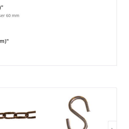
)"
sser 60 mm
mm)"