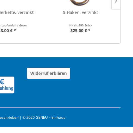
erkette, verzinkt
S-Haken, verzinkt
 Laufende(r) Meter
Inhalt
500 Stück
53,00 € *
325,00 € *
Widerruf erklären
eschrieben | © 2020 GENEU – Einhaus