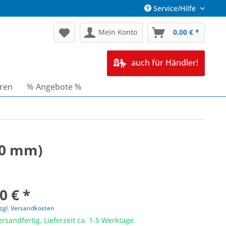
Service/Hilfe
Mein Konto
0,00 € *
auch für Händler!
oren
% Angebote %
60 mm)
0 € *
zgl. Versandkosten
ersandfertig, Lieferzeit ca. 1-5 Werktage