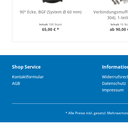
90° Ecke, BGF (System Ø 60 mm)
Verbindungsmuffe
304), 1-teili
Inhalt
100 Stück
Inhalt
10 St
65,00 € *
ab 90,00 
Shop Service
Informatio
Kontaktformular
Widerrufsrec
AGB
Datenschutz
Impressum
* Alle Preise inkl. gesetzl. Mehrwertst