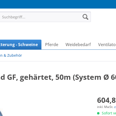
tterung - Schweine
Pferde
Weidebedarf
Ventilat
en & Zubehör
nd GF, gehärtet, 50m (System Ø 
604,8
inkl. MwSt.
z
Sofort v