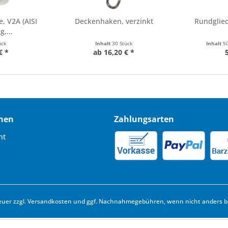
, V2A (AISI
Deckenhaken, verzinkt
Rundglied
g,...
ück
Inhalt
30 Stück
Inhalt
50
€ *
ab 16,20 € *
nen
Zahlungsarten
ht
euer zzgl.
Versandkosten
und ggf. Nachnahmegebühren, wenn nicht anders b