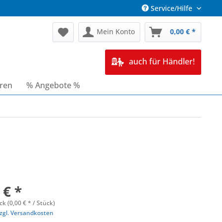
Service/Hilfe
Mein Konto
0,00 € *
auch für Händler!
oren
% Angebote %
 € *
ck (0,00 € * / Stück)
zgl. Versandkosten