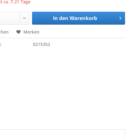
it ca. 7-21 Tage
In den
Warenkorb
chen
Merken
:
0215352