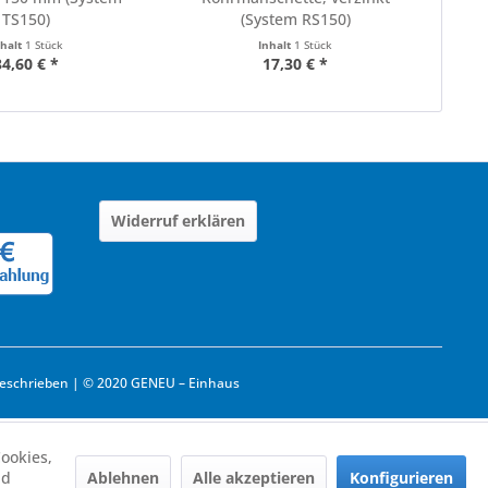
TS150)
(System RS150)
nhalt
1 Stück
Inhalt
1 Stück
34,60 € *
17,30 € *
Widerruf erklären
eschrieben | © 2020 GENEU – Einhaus
ookies,
Ablehnen
Alle akzeptieren
Konfigurieren
nd