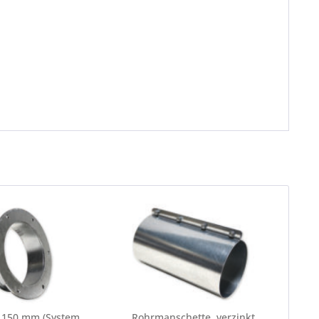
Ø 150 mm (System
Rohrmanschette, verzinkt