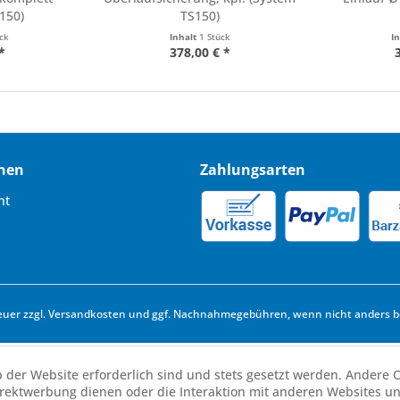
150)
TS150)
ück
Inhalt
1 Stück
I
*
378,00 € *
nen
Zahlungsarten
ht
euer zzgl.
Versandkosten
und ggf. Nachnahmegebühren, wenn nicht anders b
b der Website erforderlich sind und stets gesetzt werden. Andere C
irektwerbung dienen oder die Interaktion mit anderen Websites u