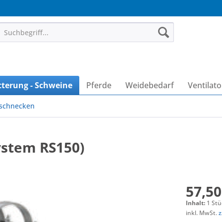
tterung - Schweine
Pferde
Weidebedarf
Ventilat
schnecken
ystem RS150)
57,50
Inhalt:
1 Stü
inkl. MwSt.
z