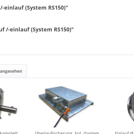
-einlauf (System RS150)"
f /-einlauf (System RS150)"
 angesehen
 komplett
Überlaufsicherung, kpl. (System
Einlauf 