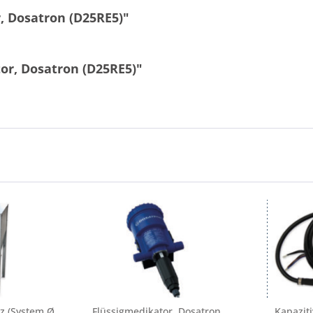
, Dosatron (D25RE5)"
or, Dosatron (D25RE5)"
tz (System Ø
Flüssigmedikator, Dosatron
Kapaziti