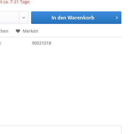
it ca. 7-21 Tage
In den
Warenkorb
chen
Merken
:
90021018