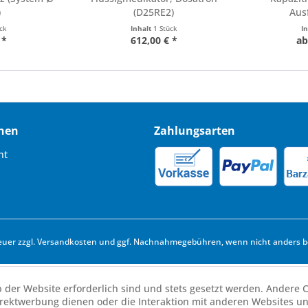
)
(D25RE2)
Aus
ück
Inhalt
1 Stück
I
 *
612,00 € *
ab
nen
Zahlungsarten
ht
euer zzgl.
Versandkosten
und ggf. Nachnahmegebühren, wenn nicht anders b
b der Website erforderlich sind und stets gesetzt werden. Andere C
irektwerbung dienen oder die Interaktion mit anderen Websites u