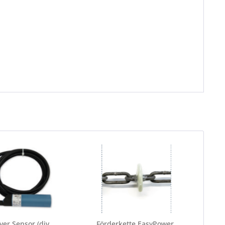
ver Sensor (div.
Förderkette EasyPower,