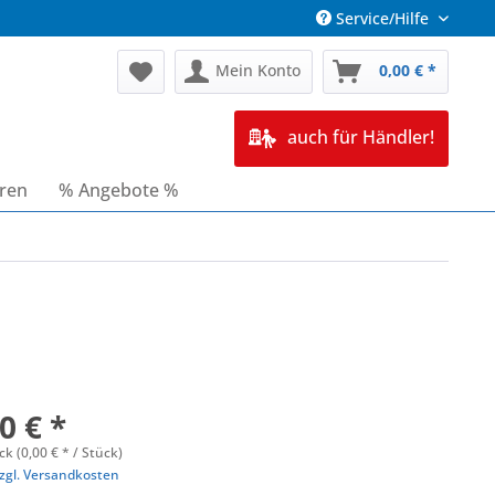
Service/Hilfe
Mein Konto
0,00 € *
auch für Händler!
oren
% Angebote %
0 € *
ck (0,00 € * / Stück)
zgl. Versandkosten