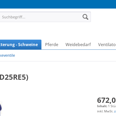
tterung - Schweine
Pferde
Weidebedarf
Ventilat
keventile
(D25RE5)
672,0
Inhalt:
1 Stü
inkl. MwSt.
z