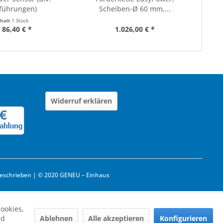
führungen)
Scheiben-Ø 60 mm,...
nhalt
1 Stück
 86,40 € *
1.026,00 € *
Widerruf erklären
eschrieben | © 2020 GENEU – Einhaus
ookies,
Ablehnen
Alle akzeptieren
Konfigurieren
nd