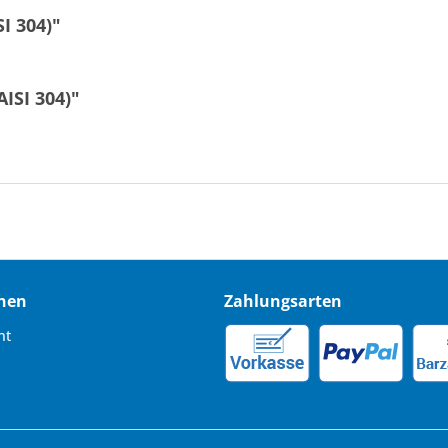
I 304)"
ISI 304)"
nen
Zahlungsarten
ht