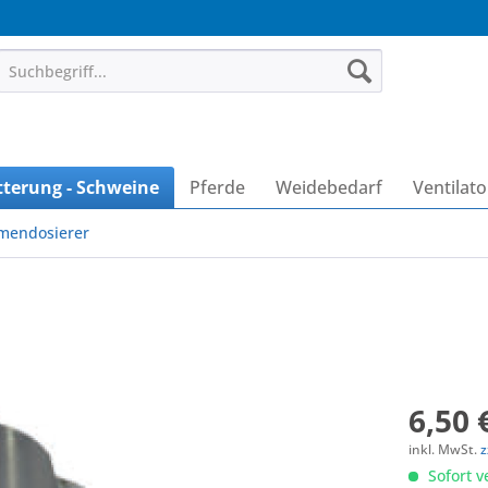
tterung - Schweine
Pferde
Weidebedarf
Ventilat
mendosierer
6,50 
inkl. MwSt.
z
Sofort v