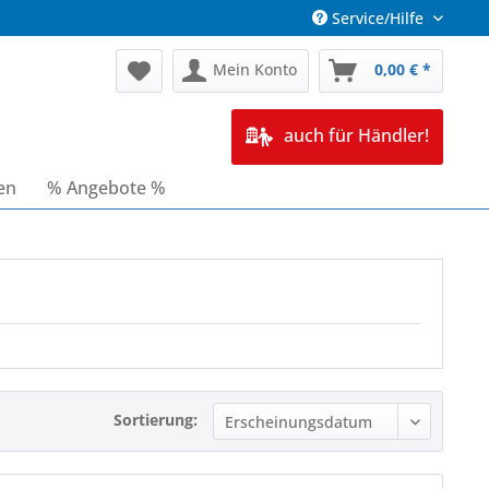
Service/Hilfe
Mein Konto
0,00 € *
auch für Händler!
en
% Angebote %
Sortierung: