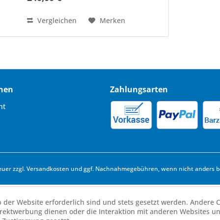
Vergleichen
Merken
nen
Zahlungsarten
ht
euer zzgl.
Versandkosten
und ggf. Nachnahmegebühren, wenn nicht anders b
b der Website erforderlich sind und stets gesetzt werden. Andere C
irektwerbung dienen oder die Interaktion mit anderen Websites u