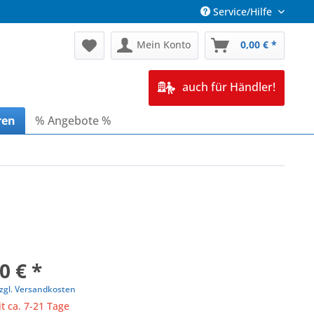
Service/Hilfe
Mein Konto
0,00 € *
auch für Händler!
ren
% Angebote %
0 € *
zgl. Versandkosten
it ca. 7-21 Tage