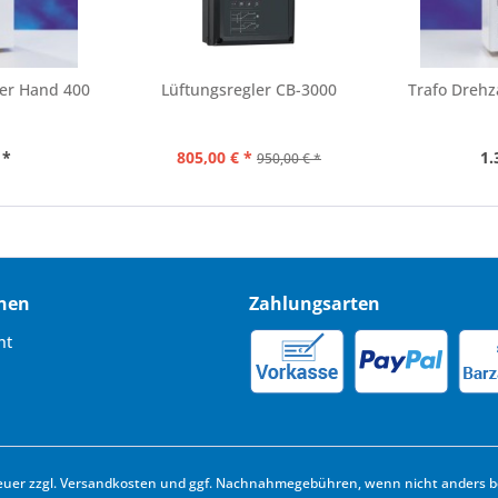
ler Hand 400
Lüftungsregler CB-3000
Trafo Drehz
 *
805,00 € *
1.
950,00 € *
nen
Zahlungsarten
ht
euer zzgl.
Versandkosten
und ggf. Nachnahmegebühren, wenn nicht anders b