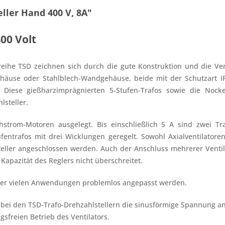
ller Hand 400 V, 8A"
400 Volt
aureihe TSD zeichnen sich durch die gute Konstruktion und die 
häuse oder Stahlblech-Wandgehäuse, beide mit der Schutzart IP
 Diese gießharzimprägnierten 5-Stufen-Trafos sowie die Nocke
lsteller.
strom-Motoren ausgelegt. Bis einschließlich 5 A sind zwei Tra
entrafos mit drei Wicklungen geregelt. Sowohl Axialventilatore
teller angeschlossen werden. Auch der Anschluss mehrerer Ventil
Kapazität des Reglers nicht überschreitet.
ler vielen Anwendungen problemlos angepasst werden.
 bei den TSD-Trafo-Drehzahlstellern die sinusförmige Spannung a
sfreien Betrieb des Ventilators.