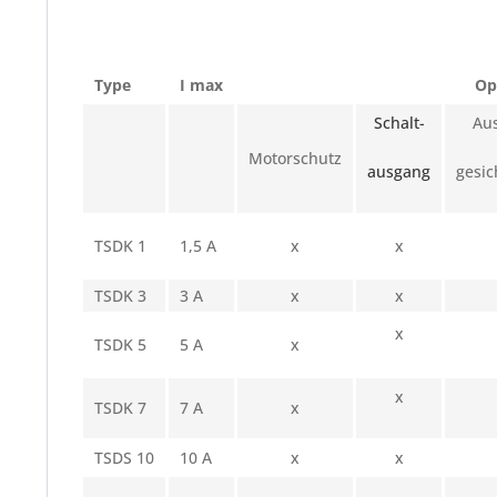
Type
I max
Op
Schalt-
Au
Motorschutz
ausgang
gesic
TSDK 1
1,5 A
x
x
TSDK 3
3 A
x
x
x
TSDK 5
5 A
x
x
TSDK 7
7 A
x
TSDS 10
10 A
x
x