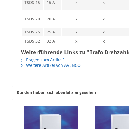
TSDS 15
15 A
x
x
TSDS 20
20 A
x
x
TSDS 25
25 A
x
x
TSDS 32
32 A
x
x
Weiterführende Links zu "Trafo Drehzahls
Fragen zum Artikel?
Weitere Artikel von AVENCO
Kunden haben sich ebenfalls angesehen