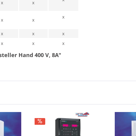
x
x
x
x
x
x
x
x
x
x
x
teller Hand 400 V, 8A"