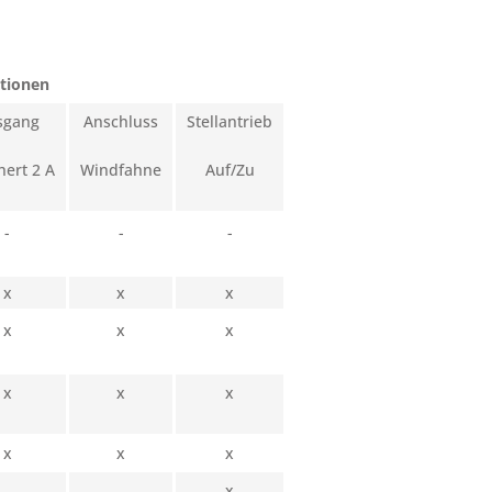
tionen
sgang
Anschluss
Stellantrieb
hert 2 A
Windfahne
Auf/Zu
-
-
-
x
x
x
x
x
x
x
x
x
x
x
x
x