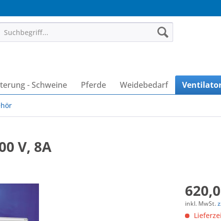
terung - Schweine
Pferde
Weidebedarf
Ventilato
ehör
00 V, 8A
620,0
inkl. MwSt.
z
Lieferze