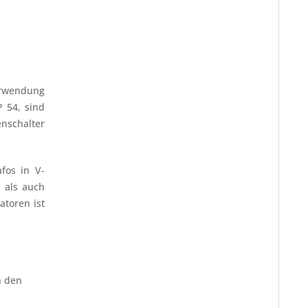
Verwendung
 54, sind
nschalter
fos in V-
n als auch
atoren ist
n den