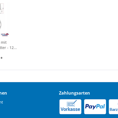
 mit
ter - 12...
 *
nen
Zahlungsarten
ht