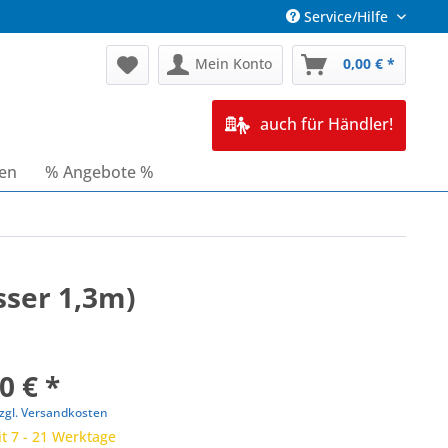
Service/Hilfe
Mein Konto
0,00 € *
auch für Händler!
ren
% Angebote %
sser 1,3m)
0 € *
zgl. Versandkosten
it 7 - 21 Werktage