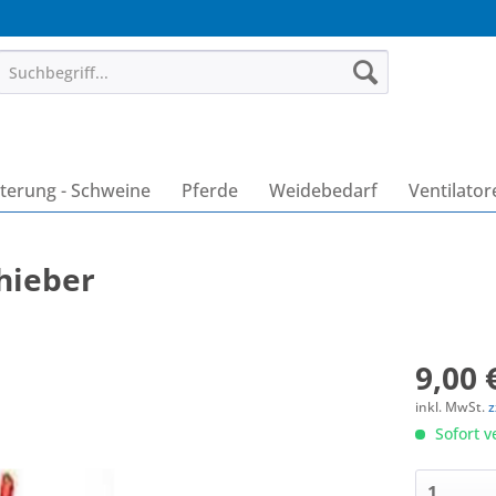
terung - Schweine
Pferde
Weidebedarf
Ventilator
hieber
9,00 
inkl. MwSt.
z
Sofort v