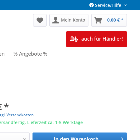
Service/Hilfe
Mein Konto
0,00 € *
auch für Händler!
en
% Angebote %
€ *
zgl. Versandkosten
ersandfertig, Lieferzeit ca. 1-5 Werktage
In den
Warenkorb