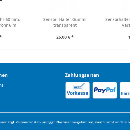
ohr 60 mm,
Sensor- Halter Gummi
Sensorhalter
lrohr 6 m
transparent
Ver
*
25,00 € *
nen
Zahlungsarten
ht
euer zzgl.
Versandkosten
und ggf. Nachnahmegebühren, wenn nicht anders b