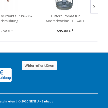
 verzinkt für PG-36-
Futterautomat für
Hand
schraubung
Mastschweine TFS 740 L
12,98 € *
595,00 € *
Widerruf erklären
eschrieben | © 2020 GENEU – Einhaus