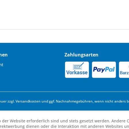
nen
Zahlungsarten
ht
euer zzgl.
Versandkosten
und ggf. Nachnahmegebühren, wenn nicht anders b
b der Website erforderlich sind und stets gesetzt werden. Andere C
irektwerbung dienen oder die Interaktion mit anderen Websites u