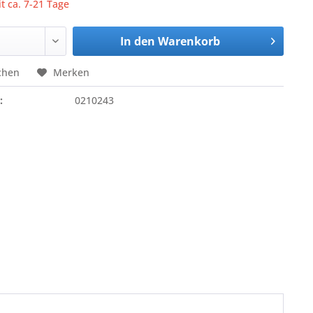
it ca. 7-21 Tage
In den
Warenkorb
chen
Merken
:
0210243