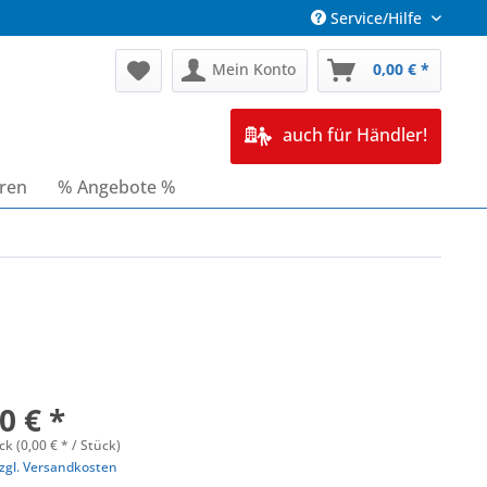
Service/Hilfe
Mein Konto
0,00 € *
auch für Händler!
oren
% Angebote %
0 € *
ck (0,00 € * / Stück)
zgl. Versandkosten