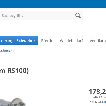
tterung - Schweine
Pferde
Weidebedarf
Ventilat
schnecken
em RS100)
178,2
Inhalt:
1 Stü
inkl. MwSt.
z