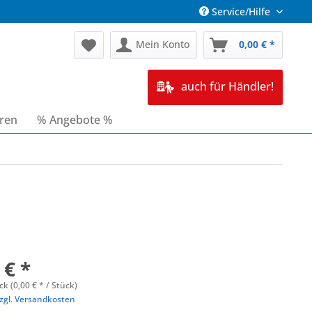
Service/Hilfe
Mein Konto
0,00 € *
auch für Händler!
oren
% Angebote %
 € *
ck (0,00 € * / Stück)
zgl. Versandkosten