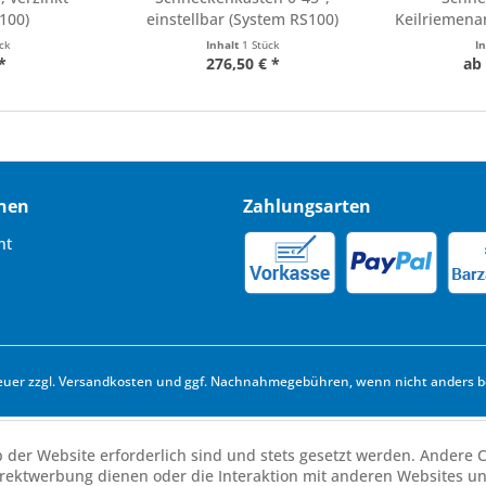
100)
einstellbar (System RS100)
Keilriemenan
ück
Inhalt
1 Stück
I
*
276,50 € *
ab 
nen
Zahlungsarten
ht
euer zzgl.
Versandkosten
und ggf. Nachnahmegebühren, wenn nicht anders b
b der Website erforderlich sind und stets gesetzt werden. Andere C
irektwerbung dienen oder die Interaktion mit anderen Websites u