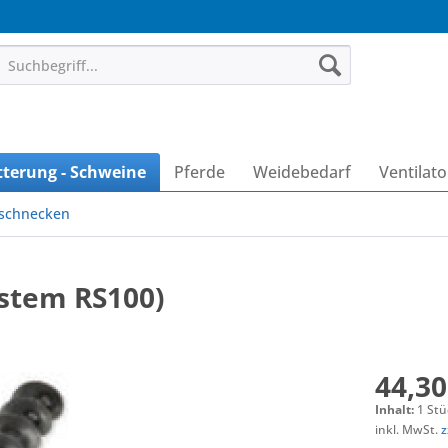
tterung - Schweine
Pferde
Weidebedarf
Ventilat
schnecken
stem RS100)
44,30
Inhalt:
1 Stü
inkl. MwSt.
z