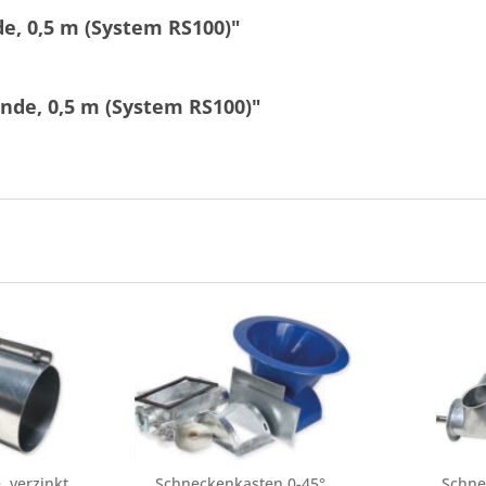
, 0,5 m (System RS100)"
de, 0,5 m (System RS100)"
 verzinkt
Schneckenkasten 0-45°,
Schne