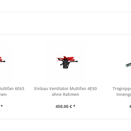
Multifan 6E63
Einbau Ventilator Multifan 4E50
Trognippe
men
ohne Rahmen
Innenge
 *
450,00 € *