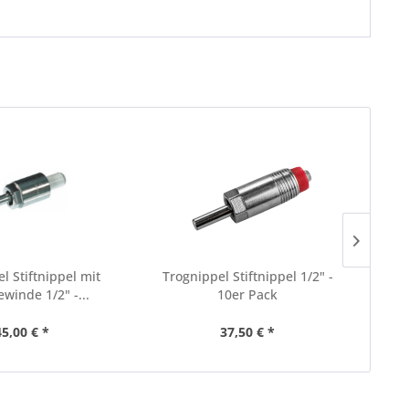
l Stiftnippel mit
Trognippel Stiftnippel 1/2" -
Tro
winde 1/2" -...
10er Pack
45,00 € *
37,50 € *