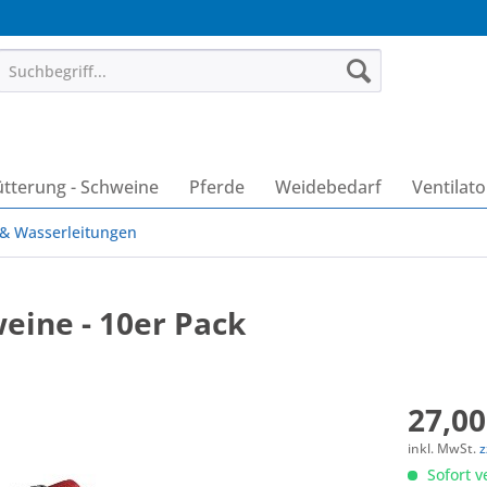
ütterung - Schweine
Pferde
Weidebedarf
Ventilat
& Wasserleitungen
eine - 10er Pack
27,00
inkl. MwSt.
z
Sofort v