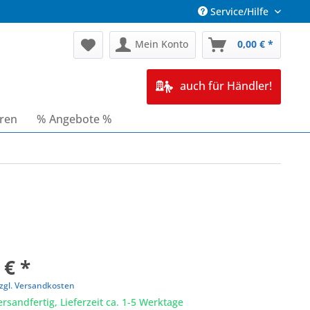
Service/Hilfe
Mein Konto
0,00 € *
auch für Händler!
oren
% Angebote %
 € *
zgl. Versandkosten
ersandfertig, Lieferzeit ca. 1-5 Werktage