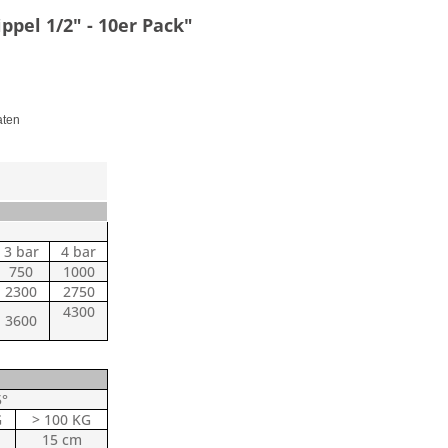
ppel 1/2" - 10er Pack"
aten
3 bar
4 bar
750
1000
2300
2750
4300
3600
5°
G
> 100 KG
15 cm