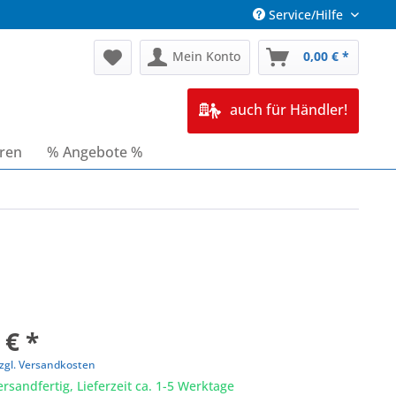
Service/Hilfe
Mein Konto
0,00 € *
auch für Händler!
oren
% Angebote %
 € *
zgl. Versandkosten
ersandfertig, Lieferzeit ca. 1-5 Werktage