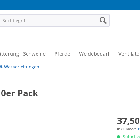
ütterung - Schweine
Pferde
Weidebedarf
Ventilat
& Wasserleitungen
 10er Pack
37,50
inkl. MwSt.
z
Sofort v