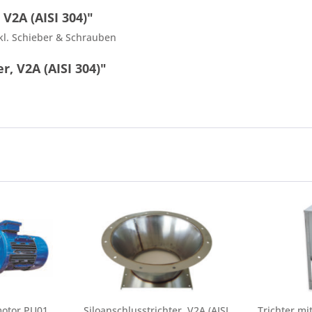
V2A (AISI 304)"
kl. Schieber & Schrauben
r, V2A (AISI 304)"
motor PU01,
Siloanschlusstrichter, V2A (AISI
Trichter mi