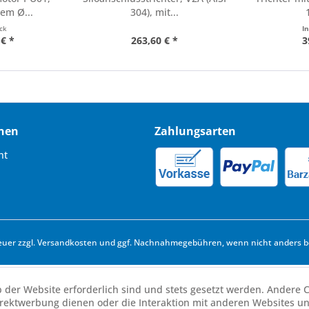
em Ø...
304), mit...
ück
I
 € *
263,60 € *
3
nen
Zahlungsarten
ht
euer zzgl.
Versandkosten
und ggf. Nachnahmegebühren, wenn nicht anders b
b der Website erforderlich sind und stets gesetzt werden. Andere C
irektwerbung dienen oder die Interaktion mit anderen Websites u