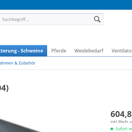
tterung - Schweine
Pferde
Weidebedarf
Ventilat
ahmen & Zubehör
04)
604,8
inkl. MwSt.
z
Sofort v