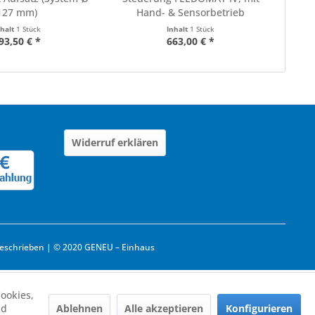
127 mm)
Hand- & Sensorbetrieb
ei
nhalt
1 Stück
Inhalt
1 Stück
93,50 € *
663,00 € *
Widerruf erklären
eschrieben | © 2020 GENEU – Einhaus
ookies,
Ablehnen
Alle akzeptieren
Konfigurieren
nd