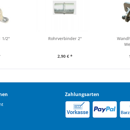
 1/2"
Rohrverbinder 2"
Wandha
We
*
2,90 € *
nen
Zahlungsarten
ht