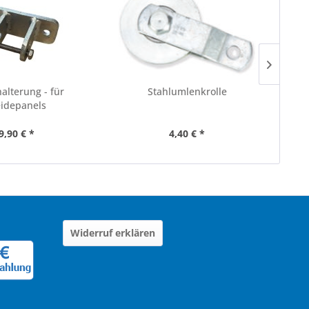
lterung - für
Stahlumlenkrolle
Sta
idepanels
9,90 € *
4,40 € *
Widerruf erklären