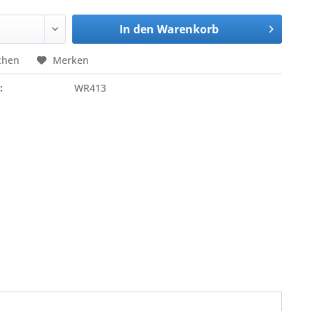
In den
Warenkorb
chen
Merken
:
WR413