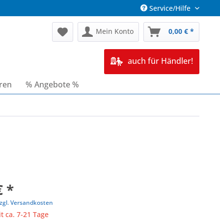
Service/Hilfe
Mein Konto
0,00 € *
auch für Händler!
oren
% Angebote %
€ *
zgl. Versandkosten
it ca. 7-21 Tage