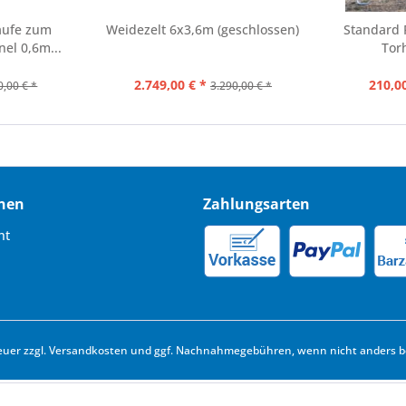
aufe zum
Weidezelt 6x3,6m (geschlossen)
Standard 
el 0,6m...
Tor
2.749,00 € *
210,00
0,00 € *
3.290,00 € *
nen
Zahlungsarten
ht
euer zzgl.
Versandkosten
und ggf. Nachnahmegebühren, wenn nicht anders b