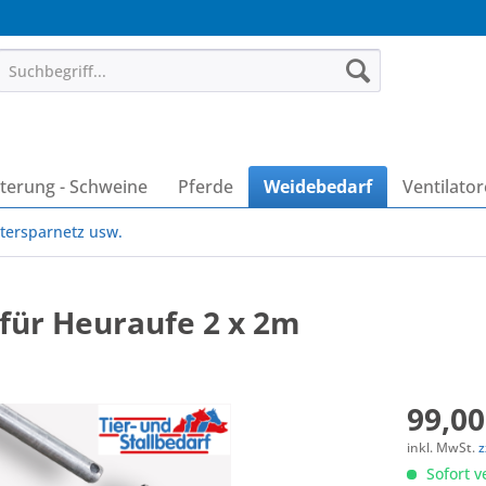
terung - Schweine
Pferde
Weidebedarf
Ventilato
ttersparnetz usw.
 für Heuraufe 2 x 2m
99,00
inkl. MwSt.
z
Sofort v