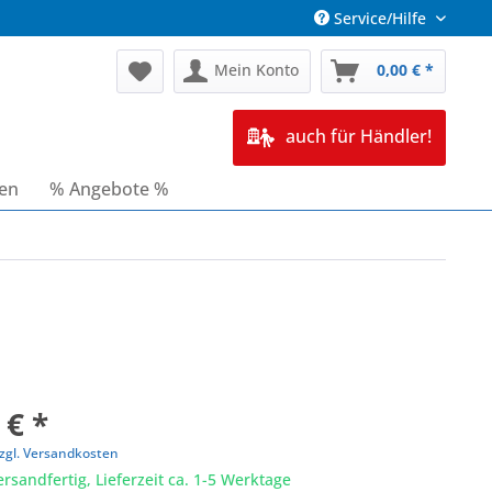
Service/Hilfe
Mein Konto
0,00 € *
auch für Händler!
ren
% Angebote %
 € *
zgl. Versandkosten
ersandfertig, Lieferzeit ca. 1-5 Werktage